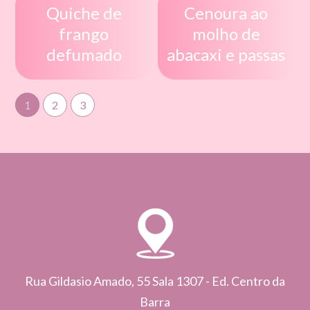
Quiche de
Cenoura ao
frango
molho de
defumado
abacaxi e passas
1
2
3
Rua Gildasio Amado, 55 Sala 1307 - Ed. Centro da
Barra