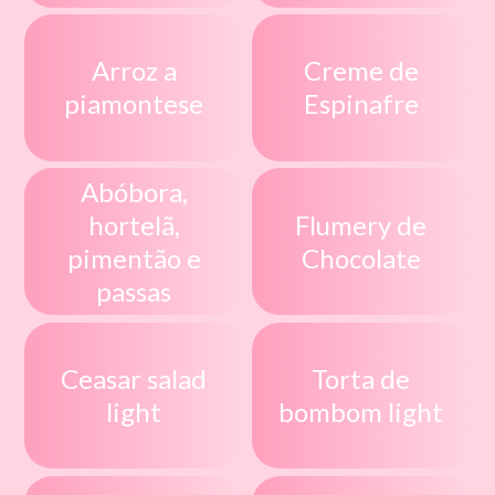
Arroz a
Creme de
piamontese
Espinafre
Abóbora,
hortelã,
Flumery de
pimentão e
Chocolate
passas
Ceasar salad
Torta de
light
bombom light