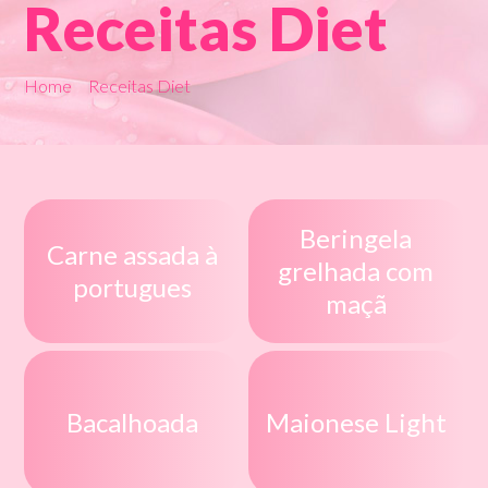
Receitas Diet
Home
Receitas Diet
Beringela
Carne assada à
grelhada com
portugues
maçã
Bacalhoada
Maionese Light