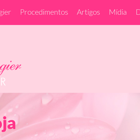
gier
Procedimentos
Artigos
Mídia
D
ja