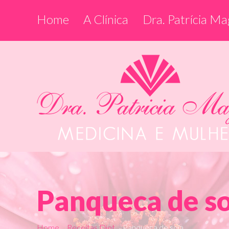
Home
A Clínica
Dra. Patrícia Ma
Panqueca de so
Home
Receitas Diet
Panqueca de soja