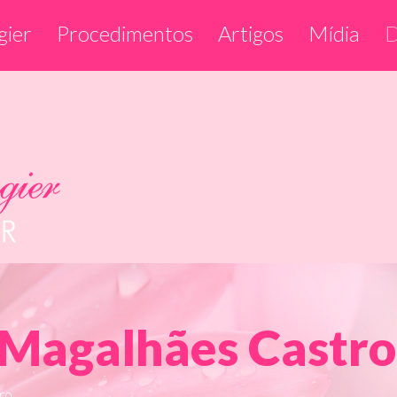
gier
Procedimentos
Artigos
Mídia
D
 Magalhães Castro
ro