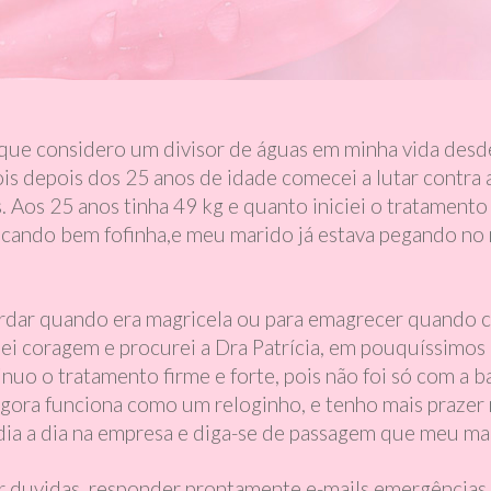
, que considero um divisor de águas em minha vida desd
is depois dos 25 anos de idade comecei a lutar contra 
 Aos 25 anos tinha 49 kg e quanto iniciei o tratamento
a ficando bem fofinha,e meu marido já estava pegando no
ordar quando era magricela ou para emagrecer quando c
ei coragem e procurei a Dra Patrícia, em pouquíssimos
nuo o tratamento firme e forte, pois não foi só com a ba
gora funciona como um reloginho, e tenho mais prazer n
dia a dia na empresa e diga-se de passagem que meu mar
rar duvidas, responder prontamente e-mails emergências