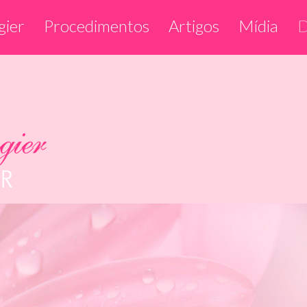
gier
Procedimentos
Artigos
Mídia
D