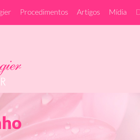
gier
Procedimentos
Artigos
Mídia
D
nho