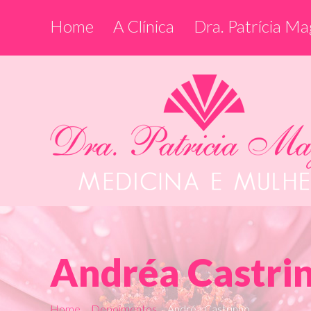
Home
A Clínica
Dra. Patrícia Ma
Andréa Castri
Home
Depoimentos
Andréa Castrinho